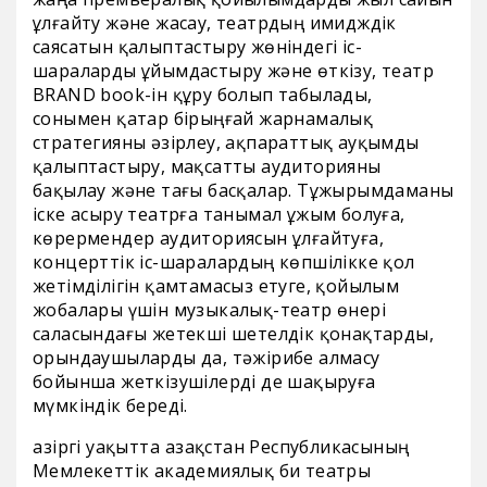
ұлғайту және жасау, театрдың имидждік
саясатын қалыптастыру жөніндегі іс-
шараларды ұйымдастыру және өткізу, театр
BRAND book-ін құру болып табылады,
сонымен қатар бірыңғай жарнамалық
стратегияны әзірлеу, ақпараттық ауқымды
қалыптастыру, мақсатты аудиторияны
бақылау және тағы басқалар. Тұжырымдаманы
іске асыру театрға танымал ұжым болуға,
көрермендер аудиториясын ұлғайтуға,
концерттік іс-шаралардың көпшілікке қол
жетімділігін қамтамасыз етуге, қойылым
жобалары үшін музыкалық-театр өнері
саласындағы жетекші шетелдік қонақтарды,
орындаушыларды да, тәжірибе алмасу
бойынша жеткізушілерді де шақыруға
мүмкіндік береді.
Қазіргі уақытта Қазақстан Республикасының
Мемлекеттік академиялық би театры