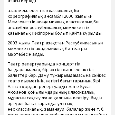
атағы берілді.
Қазақ мемлекеттік классикалық би
хореографиялық ансамблі 2000 жылы «ҚР
Мемлекеттік академиялық классикалық би
ансамблі» республикалық мемлекеттік
қазыналық кәсіпорны болып қайта құрылды.
2003 жылы Театр Қазақстан Республикасының
мемлекеттік академиялық би театры
мәртебесін алды.
Театр репертуарында концерттік
бағдарламалар, бір актілі және екі актілі
балеттер бар. Даму тұжырымдамасына сәйкес
театр қызметінің негізгі бағыттарының бірі
Алтын қордан репертуарды және Булат
Аюханов қойылымдарының классикалық
мұрасын сақтау және қалпына келтіру, бидің
әртүрлі бағыттарында: ұлттық,
неоклассикалық, заманауи, балалар және т. б.
жаңа премьералық қойылымдарды жыл сайын