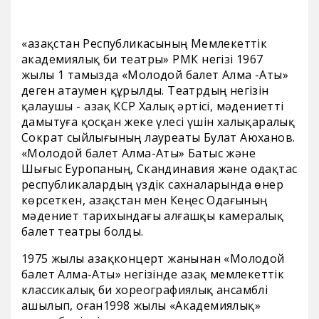
«Қазақстан Республикасының Мемлекеттік
академиялық би театры» РМҚК негізі 1967
жылы 1 тамызда «Молодой балет Алма -Аты»
деген атаумен құрылды. Театрдың негізін
қалаушы - Қазақ КСР Халық әртісі, мәдениетті
дамытуға қосқан жеке үлесі үшін халықаралық
Сократ сыйлығының лауреаты Булат Аюханов.
«Молодой балет Алма-Аты» Батыс және
Шығыс Еуропаның, Скандинавия және одақтас
республикалардың үздік сахналарында өнер
көрсеткен, Қазақстан мен Кеңес Одағының
мәдениет тарихындағы алғашқы камералық
балет театры болды.
1975 жылы Қазақконцерт жанынан «Молодой
балет Алма-Аты» негізінде Қазақ мемлекеттік
классикалық би хореографиялық ансамблі
ашылып, оған1998 жылы «Академиялық»