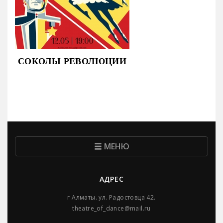
СОКОЛЫ РЕВОЛЮЦИИ
МЕНЮ
АДРЕС
г Алматы. ул. Радостовца 42.
theatre_of_dance@mail.ru