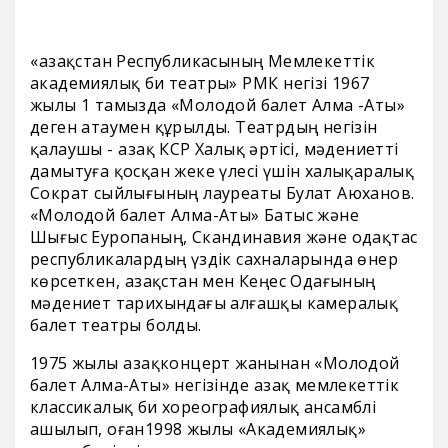
«Қазақстан Республикасының Мемлекеттік
академиялық би театры» РМҚК негізі 1967
жылы 1 тамызда «Молодой балет Алма -Аты»
деген атаумен құрылды. Театрдың негізін
қалаушы - Қазақ КСР Халық әртісі, мәдениетті
дамытуға қосқан жеке үлесі үшін халықаралық
Сократ сыйлығының лауреаты Булат Аюханов.
«Молодой балет Алма-Аты» Батыс және
Шығыс Еуропаның, Скандинавия және одақтас
республикалардың үздік сахналарында өнер
көрсеткен, Қазақстан мен Кеңес Одағының
мәдениет тарихындағы алғашқы камералық
балет театры болды.
1975 жылы Қазақконцерт жанынан «Молодой
балет Алма-Аты» негізінде Қазақ мемлекеттік
классикалық би хореографиялық ансамблі
ашылып, оған1998 жылы «Академиялық»