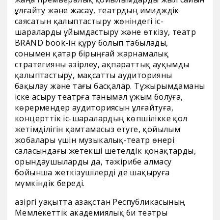
ұлғайту және жасау, театрдың имидждік
саясатын қалыптастыру жөніндегі іс-
шараларды ұйымдастыру және өткізу, театр
BRAND book-ін құру болып табылады,
сонымен қатар бірыңғай жарнамалық
стратегияны әзірлеу, ақпараттық ауқымды
қалыптастыру, мақсатты аудиторияны
бақылау және тағы басқалар. Тұжырымдаманы
іске асыру театрға танымал ұжым болуға,
көрермендер аудиториясын ұлғайтуға,
концерттік іс-шаралардың көпшілікке қол
жетімділігін қамтамасыз етуге, қойылым
жобалары үшін музыкалық-театр өнері
саласындағы жетекші шетелдік қонақтарды,
орындаушыларды да, тәжірибе алмасу
бойынша жеткізушілерді де шақыруға
мүмкіндік береді.
Қазіргі уақытта Қазақстан Республикасының
Мемлекеттік академиялық би театры