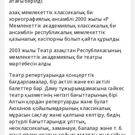
атағы берілді.
Қазақ мемлекеттік классикалық би
хореографиялық ансамблі 2000 жылы «ҚР
Мемлекеттік академиялық классикалық би
ансамблі» республикалық мемлекеттік
қазыналық кәсіпорны болып қайта құрылды.
2003 жылы Театр Қазақстан Республикасының
мемлекеттік академиялық би театры
мәртебесін алды.
Театр репертуарында концерттік
бағдарламалар, бір актілі және екі актілі
балеттер бар. Даму тұжырымдамасына сәйкес
театр қызметінің негізгі бағыттарының бірі
Алтын қордан репертуарды және Булат
Аюханов қойылымдарының классикалық
мұрасын сақтау және қалпына келтіру, бидің
әртүрлі бағыттарында: ұлттық,
неоклассикалық, заманауи, балалар және т. б.
жаңа премьералық қойылымдарды жыл сайын