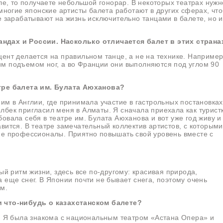
кле, то получаете небольшой гонорар. В некоторых театрах нужн
 многие японские артисты балета работают в других сферах, чт
е зарабатывают на жизнь исключительно танцами в балете, но и
ндах и России. Насколько отличается балет в этих страна
ент делается на правильном танце, а не на технике. Например
м подъемом ног, а во Франции они выполняются под углом 90
тре балета им. Булата Аюханова?
им в Англии, где принимала участие в гастрольных постановках
бек пригласил меня в Алматы. Я сначала приехала как турист
овала себя в театре им. Булата Аюханова и вот уже год живу и
вится. В театре замечательный коллектив артистов, с которыми
ие профессионалы. Приятно повышать свой уровень вместе с
ый ритм жизни, здесь все по-другому: красивая природа,
 еще снег. В Японии почти не бывает снега, поэтому очень
м.
и что-нибудь о казахстанском балете?
й. Я была знакома с национальным театром «Астана Опера» и