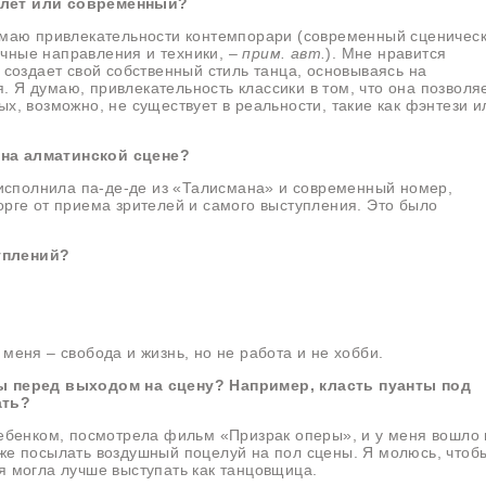
алет или современный?
нимаю привлекательности контемпорари (современный сценичес
чные направления и техники, –
прим. авт.
). Мне нравится
к создает свой собственный стиль танца, основываясь на
 Я думаю, привлекательность классики в том, что она позволя
ых, возможно, не существует в реальности, такие как фэнтези и
 на алматинской сцене?
я исполнила па-де-де из «Талисмана» и современный номер,
орге от приема зрителей и самого выступления. Это было
уплений?
меня – свобода и жизнь, но не работа и не хобби.
лы перед выходом на сцену? Например, класть пуанты под
ать?
ребенком, посмотрела фильм «Призрак оперы», и у меня вошло 
кже посылать воздушный поцелуй на пол сцены. Я молюсь, чтоб
я могла лучше выступать как танцовщица.