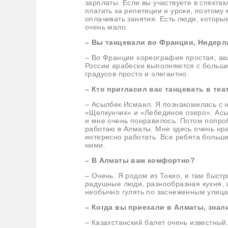
зарплаты. Если вы участвуете в спекта
платить за репетиции и уроки, поэтому
оплачивать занятия. Есть люди, которы
очень мало.
–
Вы танцевали во Франции, Нидерла
– Во Франции хореография простая, акц
России арабески выполняются с больши
градусов просто и элегантно.
–
Кто пригласил вас танцевать в теа
– Асылбек Исмаил. Я познакомилась с н
«Щелкунчик» и «Лебединое озеро». Асыл
и мне очень понравилось. Потом попроб
работаю в Алматы. Мне здесь очень нра
интересно работать. Все ребята больш
ними.
– В Алматы вам комфортно?
– Очень. Я родом из Токио, и там быстр
радушные люди, разнообразная кухня, а
необычно гулять по заснеженным улица
– Когда вы приехали в Алматы, знал
– Казахстанский балет очень известны