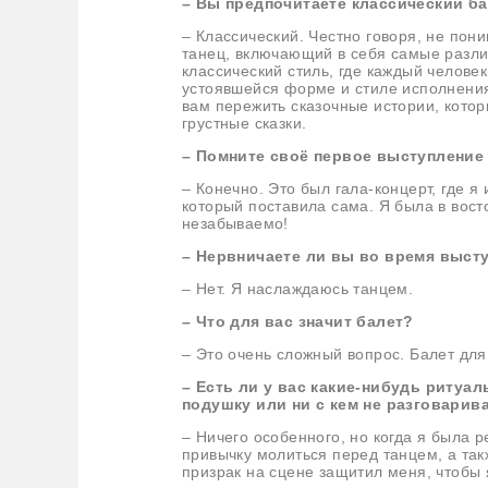
–
Вы предпочитаете классический б
– Классический. Честно говоря, не по
танец, включающий в себя самые разли
классический стиль, где каждый челове
устоявшейся форме и стиле исполнения.
вам пережить сказочные истории, котор
грустные сказки.
– Помните своё первое выступление
– Конечно. Это был гала-концерт, где 
который поставила сама. Я была в вост
незабываемо!
– Нервничаете ли вы во время выст
– Нет. Я наслаждаюсь танцем.
– Что для вас значит балет?
– Это очень сложный вопрос. Балет для 
– Есть ли у вас какие-нибудь ритуа
подушку или ни с кем не разговарив
– Ничего особенного, но когда я была 
привычку молиться перед танцем, а та
призрак на сцене защитил меня, чтобы 