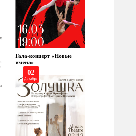
я.
Гала-концерт «Новые
имена»
о
в
02
Декабря
на