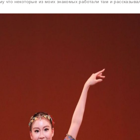
му что некоторые из моих знакомых работали там и рассказыва