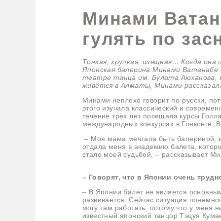
Минами Ватан
гулять по за
Тонкая, хрупкая, изящная… Когда она
Японская балерина Минами Ватанабе 
театре танца им. Булата Аюханова, н
живётся в Алматы, Минами рассказал
Минами неплохо говорит по-русски, пот
этого изучала классический и совреме
течение трех лет посещала курсы Голл
международных конкурсах в Гонконге, 
– Моя мама мечтала быть балериной, н
отдала меня в академию балета, которой
стало моей судьбой, – рассказывает М
–
Говорят, что в Японии очень трудн
– В Японии балет не является основны
развивается. Сейчас ситуация понемног
могу там работать, потому что у меня н
известный японский танцор Тэцуя Кумак