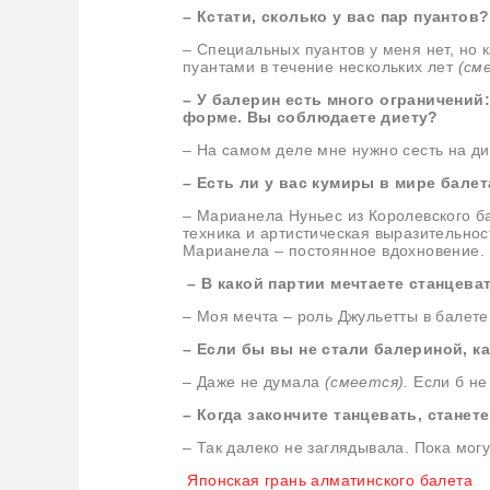
– Кстати, сколько у вас пар пуанто
– Специальных пуантов у меня нет, но к
пуантами в течение нескольких лет
(см
– У балерин есть много ограничений
форме. Вы соблюдаете диету?
– На самом деле мне нужно сесть на д
– Есть ли у вас кумиры в мире балет
– Марианела Нуньес из Королевского ба
техника и артистическая выразительнос
Марианела – постоянное вдохновение.
– В какой партии мечтаете станцева
– Моя мечта – роль Джульетты в балете
– Если бы вы не стали балериной, 
– Даже не думала
(смеется).
Если б не
– Когда закончите танцевать, стане
– Так далеко не заглядывала. Пока могу
Японская грань алматинского балета