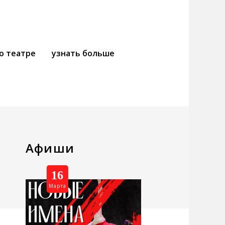
о театре
узнать больше
Афиши
16
Марта