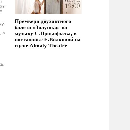
о
обы
х
Премьера двухактного
х?
балета «Золушка» на
музыку С.Прокофьева, в
, в
постановке Е.Волковой на
сцене Almaty Theatre
ка,