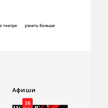
о театре
узнать больше
Афиши
16