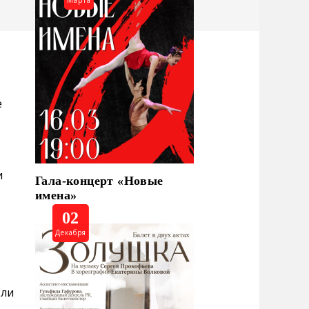
Марта
е
и
Гала-концерт «Новые
имена»
02
Декабря
оли