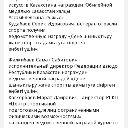
искусств Казахстана награжден Юбилейной
медалью «Қазақстан халқы
Ассамблеясына 25 жыл»;
Кудабаев Серик Идрисович- ветеран отрасли
спорта получил
ведомственную награду «Дене шынықтыру
және спортты дамытуға сіңірген
еңбегі үшін»;
Жилкибаев Самат Сабитович -
исполнительный директор Федерации дзюдо
Республики Казахстан награжден
ведомственной наградой «Дене
шынықтыру және спортты дамытуға сіңірген
еңбегі үшін»;
Каскербаев Марат Даирович - директор РГКП
«Центр спортивной
подготовки для лиц с ограниченными
физическими возможностями»
награжден ведомственной наградой «Құрметті