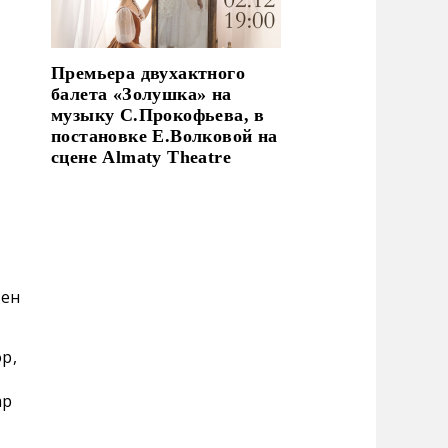
Премьера двухактного
балета «Золушка» на
музыку С.Прокофьева, в
постановке Е.Волковой на
сцене Almaty Theatre
тен
р,
ар
,