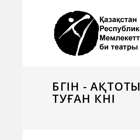
БҮГІН - АҚТ
ТУҒАН КҮНІ