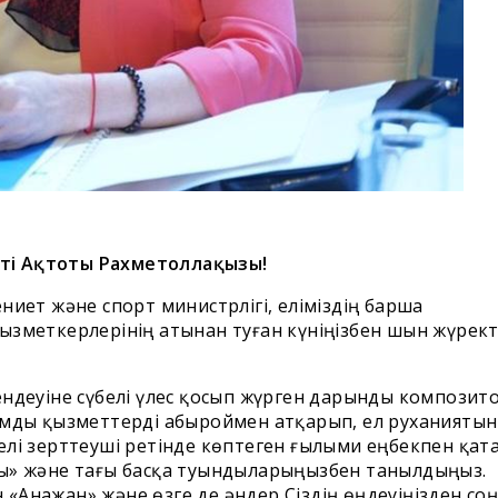
тті Ақтоты Рахметоллақызы!
ениет жəне спорт министрлігі, еліміздің барша
қызметкерлерінің атынан туған күніңізбен шын жүрек
ендеуіне сүбелі үлес қосып жүрген дарынды композито
зымды қызметтерді абыроймен атқарып, ел руханиятын
делі зерттеуші ретінде көптеген ғылыми еңбекпен қат
ыты» жəне тағы басқа туындыларыңызбен танылдыңыз.
«Анажан» жəне өзге де əндер Сіздің өңдеуіңізден соң