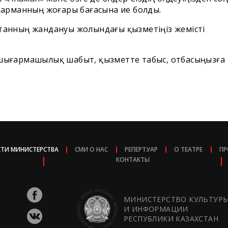
арманның жоғары бағасына ие болды.
қстанның жандануы жолындағы қызметіңіз жемісті
, шығармашылық шабыт, қызметте табыс, отбасыңызға
ТИ МИНИСТЕРСТВА
СМИ О НАС
РЕПЕРТУАР
О ТЕАТРЕ
ПР
КОНТАКТЫ
МИНИСТЕРСТВО КУЛЬТУР
И ИНФОРМАЦИИ
РЕСПУБЛИКИ КАЗАХСТАН