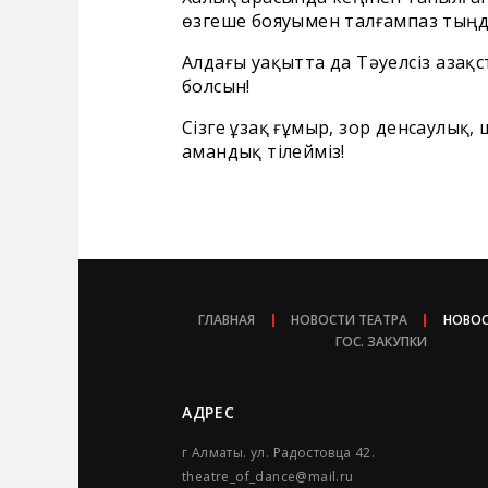
өзгеше бояуымен талғампаз тыңд
Алдағы уақытта да Тəуелсіз Қаза
болсын!
Сізге ұзақ ғұмыр, зор денсаулық
амандық тілейміз!
ГЛАВНАЯ
НОВОСТИ ТЕАТРА
НОВОС
ГОС. ЗАКУПКИ
АДРЕС
г Алматы. ул. Радостовца 42.
theatre_of_dance@mail.ru