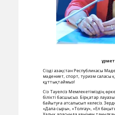
Құрме
Сізді Қазақстан Республикасы Мəд
мәдениет, спорт, туризм саласы 
құттықтаймыз!
Сіз Тәуелсіз Мемлекетіміздің өрк
білікті басшысыз. Бірқатар лауа
байытуға атсалысып келесіз. Зер
«Дала сыры», «Толғау», «Ел бақ
Халық арасында кеңінен танылған 