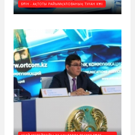
БҮГІН - АҚТОТЫ РАЙЫМҚҰЛОВАНЫҢ ТУҒАН КҮНІ