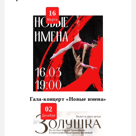
16
Марта
Гала-концерт «Новые имена»
02
Декабря