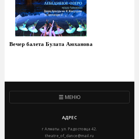
Вечер балета Булата Аюханова
МЕНЮ
АДРЕС
г Алматы. ул. Радостовца 42.
theatre_of_dance@mail.ru