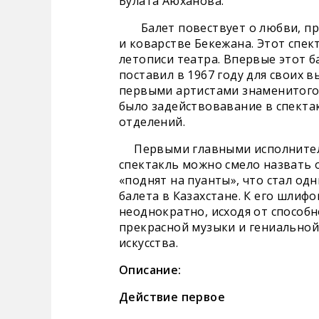
Булата Аюханова.⠀
Балет повествует о любви, пре
и коварстве Бекежана. Этот спе
летописи театра. Впервые этот 
поставил в 1967 году для своих 
первыми артистами знаменитого 
было задействовавание в спектак
отделений.
⠀ Первыми главными исполнителям
спектакль можно смело назвать о
«поднят на пуанты», что стал о
балета в Казахстане. К его шлиф
неоднократно, исходя от способ
прекрасной музыки и гениальной
искусства.
Описание:
Действие первое