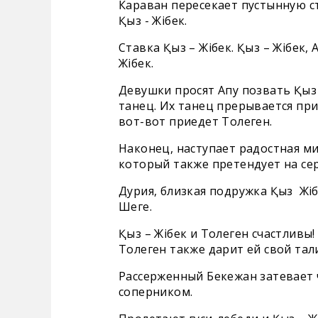
Караван пересекает пустынную ст
Қыз - Жібек.
Ставка Қыз – Жібек. Қыз – Жібек,
Жібек.
Девушки просят Апу позвать Қыз
танец. Их танец прерывается при
вот-вот приедет Толеген.
Наконец, наступает радостная ми
который также претендует на сер
Дурия, близкая подружка Қыз Жі
Шеге.
Қыз – Жібек и Толеген счастливы!
Толеген также дарит ей свой тал
Рассерженный Бекежан затевает 
соперником.