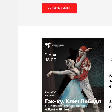
КУПИТЬ БИЛЕТ
К
А
х
е
Б
а
б