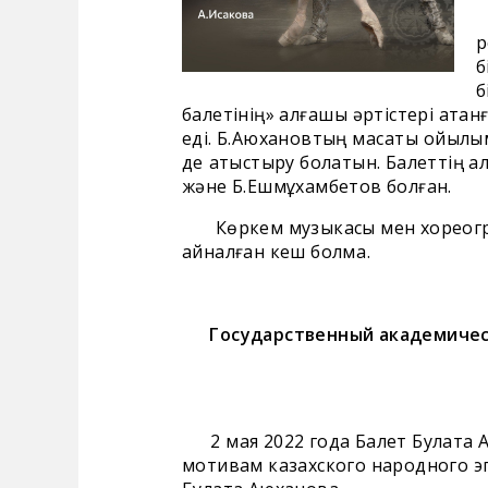
Б
р
б
б
балетінің» алғашқы әртістері ата
еді. Б.Аюхановтың мақсаты қойылы
де қатыстыру болатын. Балеттің а
және Б.Ешмұхамбетов болған.
Көркем музыкасы мен хореографи
айналған кеш болмақ.
Государственный академичес
2 мая 2022 года Балет Булата А
мотивам казахского народного эп