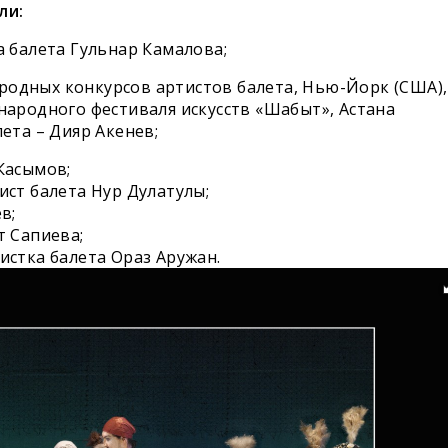
ли:
а балета Гульнар Камалова;
одных конкурсов артистов балета, Нью-Йорк (США),
народного фестиваля искусств «Шабыт», Астана
лета – Дияр Акенев;
Касымов;
ист балета Нур Дулатулы;
в;
т Сапиева;
истка балета Ораз Аружан.