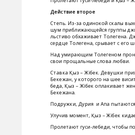
Пролетают гуси-лебеди и Қыз – Ж
Действие второе
Степь. Из-за одинокой скалы вых
шум приближающейся группы джиг
льстиво обхаживает Толегена. Д
сердце Толегена, срывает с его ш
Над умирающим Толегеном пронос
свои прощальные слова любви.
Ставка Қыз – Жібек. Девушки пр
Бекежан, у которого на шее виси
беда, Қыз – Жібек оплакивает же
Бекежана.
Подружки, Дурия и Апа пытаются
Улучив момент, Қыз – Жібек кида
Пролетают гуси-лебеди, чтобы п