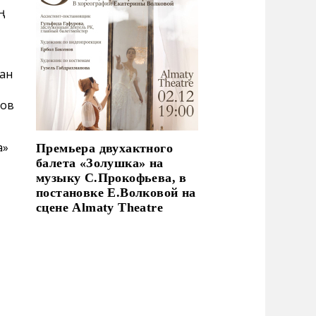
ң
ған
нов
а»
Премьера двухактного
балета «Золушка» на
музыку С.Прокофьева, в
постановке Е.Волковой на
сцене Almaty Theatre
е