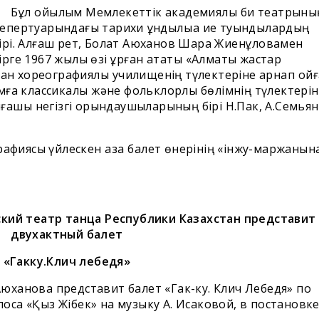
ұл қойылым Мемлекеттік академиялық би театрыны
епертуарындағы тарихи құндылыққа ие туындылардың
ірі. Алғаш рет, Болат Аюханов Шара Жиенқұловамен
ірге 1967 жылы өзі құрған атақты «Алматы жастар
нған хореографиялық училищенің түлектеріне арнап қой
мға классикалық және фольклорлық бөлімнің түлектерін
лғашқы негізгі орындаушыларының бірі Н.Пак, А.Семья
ясы үйлескен қазақ балет өнерінің «інжу-маржанын
кий театр танца Республики Казахстан
представит
двухактный балет
«Гакку.Клич лебедя»
юханова представит балет «Гак-ку. Клич Лебедя» по
оса «Қыз Жiбек» на музыку А. Исаковой, в постановк