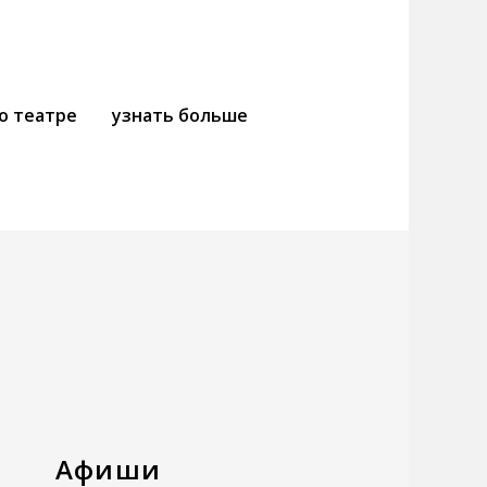
о театре
узнать больше
Афиши