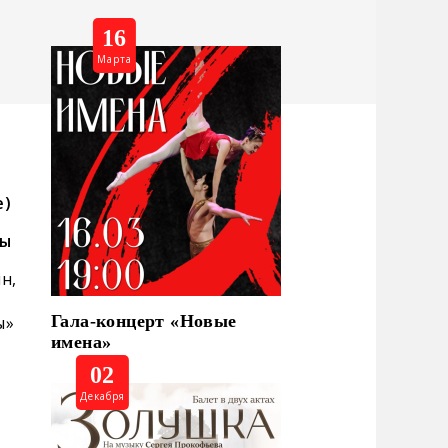
16
Марта
е)
ды
н,
Гала-концерт «Новые
ы»
имена»
02
Декабря