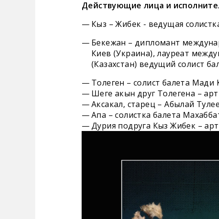
Действующие лица и исполните
Кыз – Жибек - ведущая солистк
Бекежан – дипломант междунар
Киев (Украина), лауреат между
(Казахстан) ведущий солист ба
Толеген – солист балета Мади 
Шеге акын друг Толегена – арт
Аксакал, старец – Абылай Тулее
Апа – солистка балета Махабба
Дурия подруга Кыз Жибек – арт