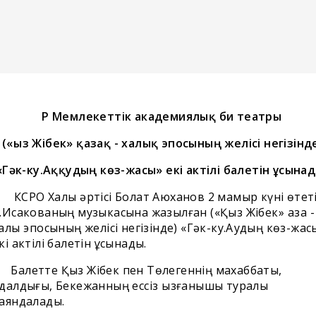
ҚР Мемлекеттік академиялық би театры
(«Қыз Жібек» қазақ - халық эпосының желісі негізінд
«Гәк-ку.Аққудың көз-жасы» екі актілі балетін ұсына
СРО Халық әртісі Болат Аюханов 2 мамыр күні өтеті
.Исакованың музыкасына жазылған («Қыз Жібек» қазақ -
алық эпосының желісі негізінде) «Гәк-ку.Аққудың көз-жас
кі актілі балетін ұсынады. ⠀
алетте Қыз Жібек пен Төлегеннің махаббаты,
далдығы, Бекежанның ессіз қызғанышы туралы
аяндалады.