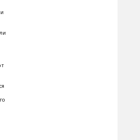
ти
али
от
ся
го