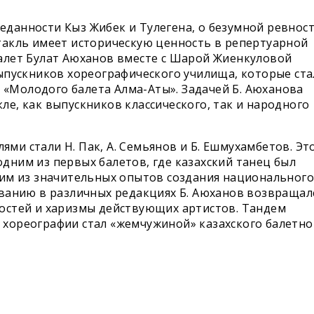
данности Кыз Жибек и Тулегена, о безумной ревнос
ктакль имеет историческую ценность в репертуарной
балет Булат Аюханов вместе с Шарой Жиенкуловой
выпускников хореографического училища, которые ст
«Молодого балета Алма-Аты». Задачей Б. Аюханова
ле, как выпускников классического, так и народного
и стали Н. Пак, А. Семьянов и Б. Ешмухамбетов. Эт
дним из первых балетов, где казахский танец был
дним из значительных опытов создания национального
ованию в различных редакциях Б. Аюханов возвращал
ностей и харизмы действующих артистов. Тандем
 хореографии стал «жемчужиной» казахского балетно