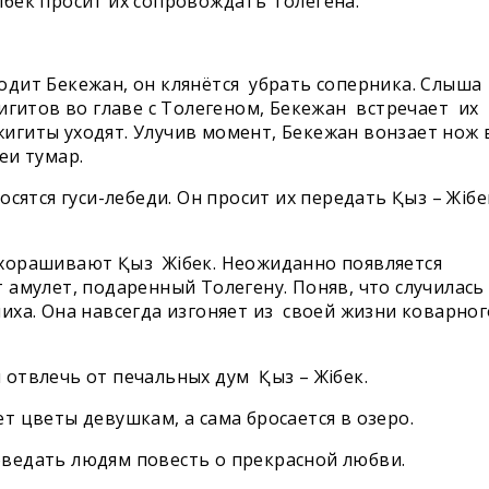
ібек просит их сопровождать Толегена.
одит Бекежан, он клянётся убрать соперника. Слыша
итов во главе с Толегеном, Бекежан встречает их
жигиты уходят. Улучив момент, Бекежан вонзает нож 
еи тумар.
ятся гуси-лебеди. Он просит их передать Қыз – Жібе
ихорашивают Қыз Жібек. Неожиданно появляется
т амулет, подаренный Толегену. Поняв, что случилась
ниха. Она навсегда изгоняет из своей жизни коварног
 отвлечь от печальных дум Қыз – Жібек.
ет цветы девушкам, а сама бросается в озеро.
оведать людям повесть о прекрасной любви.