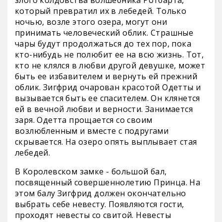
злого колдовства волшебника Ротбарта,
который превратил их в лебедей. Только
ночью, возле этого озера, могут они
принимать человеческий облик. Страшные
чары будут продолжаться до тех пор, пока
кто-нибудь не полюбит ее на всю жизнь. Тот,
кто не клялся в любви другой девушке, может
быть ее избавителем и вернуть ей прежний
облик. Зигфрид очарован красотой Одетты и
вызывается быть ее спасителем. Он клянется
ей в вечной любви и верности. Занимается
заря. Одетта прощается со своим
возлюбленным и вместе с подругами
скрывается. На озеро опять выплывает стая
лебедей.
В Королевском замке - большой бал,
посвященный совершеннолетию Принца. На
этом балу Зигфрид должен окончательно
выбрать себе невесту. Появляются гости,
проходят невесты со свитой. Невесты