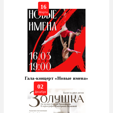
16
Марта
Гала-концерт «Новые имена»
02
Декабря